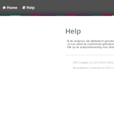
Home
Help
Help
- Al de analyses zijn alfabetisch georde
- Je kan ofwel de zoekfunctie gebruiken
- Klik op de analysebenaming voor detai
ZAS Labgids v1.4 (1.4.9315.2851
Bij problemen contacteer je ZAS L