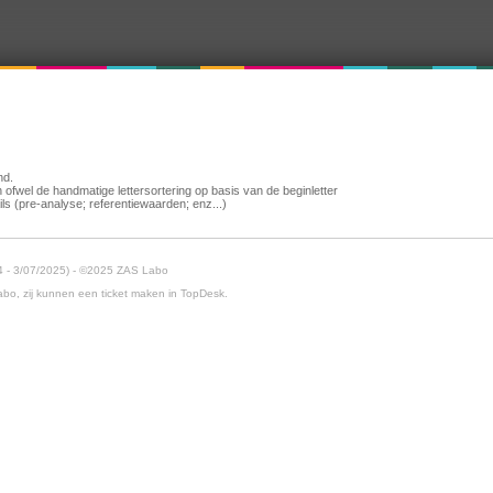
nd.
 ofwel de handmatige lettersortering op basis van de beginletter
ls (pre-analyse; referentiewaarden; enz...)
4 - 3/07/2025) - ©2025 ZAS Labo
abo, zij kunnen een ticket maken in TopDesk.