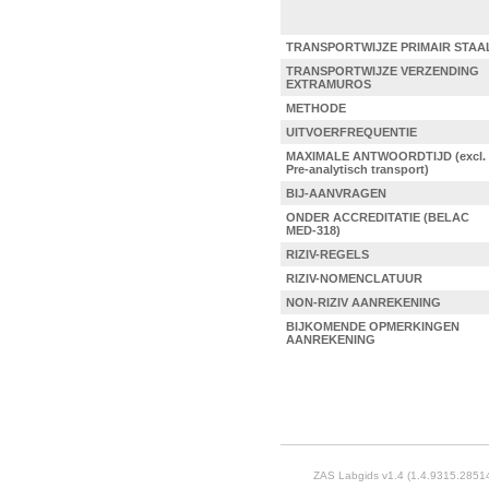
TRANSPORTWIJZE PRIMAIR STAA
TRANSPORTWIJZE VERZENDING
EXTRAMUROS
METHODE
UITVOERFREQUENTIE
MAXIMALE ANTWOORDTIJD (excl.
Pre-analytisch transport)
BIJ-AANVRAGEN
ONDER ACCREDITATIE (BELAC
MED-318)
RIZIV-REGELS
RIZIV-NOMENCLATUUR
NON-RIZIV AANREKENING
BIJKOMENDE OPMERKINGEN
AANREKENING
ZAS Labgids v1.4 (1.4.9315.2851