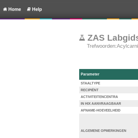
Home
Help
ZAS Labgids
Trefwoorden:Acylcarn
Parameter
STAALTYPE
RECIPIËNT
ACTIVITEITENCENTRA
IN HIX AANVRAAGBAAR
AFNAME-HOEVEELHEID
ALGEMENE OPMERKINGEN