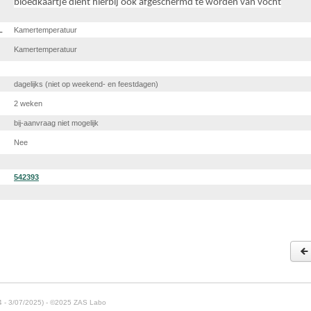
bloedkaartje dient hierbij ook afgeschermd te worden van vocht
L
Kamertemperatuur
Kamertemperatuur
dagelijks (niet op weekend- en feestdagen)
2 weken
bij-aanvraag niet mogelijk
Nee
542393
4 - 3/07/2025) - ©2025 ZAS Labo