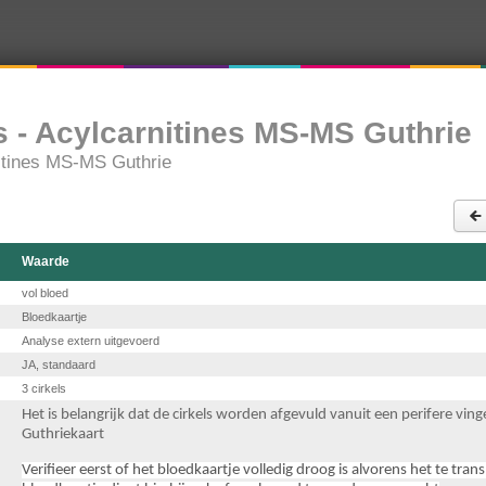
 - Acylcarnitines MS-MS Guthrie
itines MS-MS Guthrie
Waarde
vol bloed
Bloedkaartje
Analyse extern uitgevoerd
JA, standaard
3 cirkels
Het is belangrijk dat de cirkels worden afgevuld vanuit een perifere ving
Guthriekaart
Verifieer eerst of het bloedkaartje volledig droog is alvorens het te tran