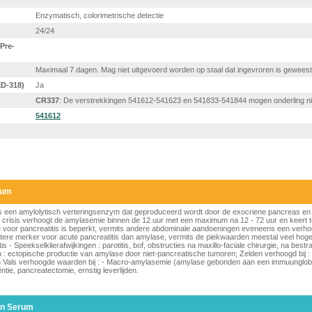
Enzymatisch, colorimetrische detectie
24/24
Pre-
Maximaal 7 dagen. Mag niet uitgevoerd worden op staal dat ingevroren is geweest 
D-318)
Ja
CR337
: De verstrekkingen 541612-541623 en 541833-541844 mogen onderling n
541612
rum
is een amylolytisch verteringsenzym dat geproduceerd wordt door de exocriene pancreas en
 een crisis verhoogt de amylasemie binnen de 12 uur met een maximum na 12 - 72 uur en keert
ase voor pancreatitis is beperkt, vermits andere abdominale aandoeningen eveneens een ver
tere merker voor acute pancreatitis dan amylase, vermits de piekwaarden meestal veel hoger
 - Speekselklierafwijkingen : parotitis, bof, obstructies na maxillo-faciale chirurgie, na bestr
den : ectopische productie van amylase door niet-pancreatische tumoren; Zelden verhoogd bij : 
Vals verhoogde waarden bij : - Macro-amylasemie (amylase gebonden aan een immuunglobul
tie, pancreatectomie, ernstig leverlijden.
in Serum