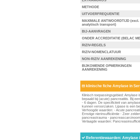
EXTRAMUROS
METHODE
UITVOERFREQUENTIE
MAXIMALE ANTWOORDTIJD (excl. 
analytisch transport)
BIJ-AANVRAGEN
ONDER ACCREDITATIE (BELAC ME
RIZIV-REGELS
RIZIV-NOMENCLATUUR
NON-RIZIV AANREKENING
BIJKOMENDE OPMERKINGEN
AANREKENING
klinische fiche Amylase in Se
Klinisch toepassingsgebied: Amylase 
bepaald bij (acute) pancreatitis. Bij
- 6 dagen. De specificiteit van amyl
kunnen veroorzaken. Lipase is een be
Verhoogde waarden: - Acute pancreatitis
Ernstige nierinsufficiëntie - Zeer zel
pancreastrauma - pancreascarcinoom 
Verlaagde waarden: Pancreasinsufficiën
Referentiewaarden: Amylase 