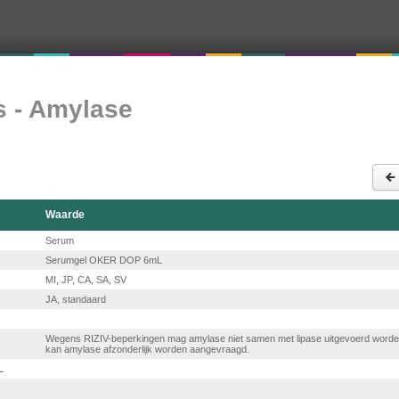
 - Amylase
Waarde
Serum
Serumgel OKER DOP 6mL
MI, JP, CA, SA, SV
JA, standaard
Wegens RIZIV-beperkingen mag amylase niet samen met lipase uitgevoerd worden 
kan amylase afzonderlijk worden aangevraagd.
L