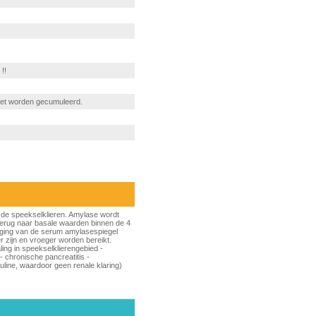
!!
iet worden gecumuleerd.
 de speekselklieren. Amylase wordt
 terug naar basale waarden binnen de 4
hoging van de serum amylasespiegel
 zijn en vroeger worden bereikt.
aling in speekselklierengebied -
- chronische pancreatitis -
ine, waardoor geen renale klaring)