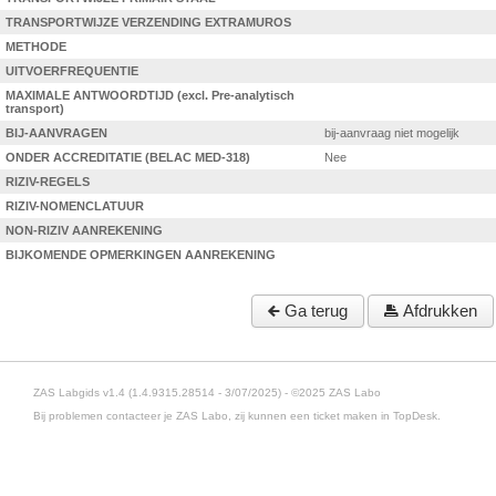
TRANSPORTWIJZE VERZENDING EXTRAMUROS
METHODE
UITVOERFREQUENTIE
MAXIMALE ANTWOORDTIJD (excl. Pre-analytisch
transport)
BIJ-AANVRAGEN
bij-aanvraag niet mogelijk
ONDER ACCREDITATIE (BELAC MED-318)
Nee
RIZIV-REGELS
RIZIV-NOMENCLATUUR
NON-RIZIV AANREKENING
BIJKOMENDE OPMERKINGEN AANREKENING
Ga terug
Afdrukken
ZAS Labgids v1.4 (1.4.9315.28514 - 3/07/2025) - ©2025 ZAS Labo
Bij problemen contacteer je ZAS Labo, zij kunnen een ticket maken in TopDesk.