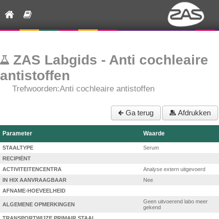
ZAS Labgids - Anti cochleaire
antistoffen
Trefwoorden:Anti cochleaire antistoffen
Ga terug
Afdrukken
Parameter
Waarde
STAALTYPE
Serum
RECIPIËNT
ACTIVITEITENCENTRA
Analyse extern uitgevoerd
IN HIX AANVRAAGBAAR
Nee
AFNAME-HOEVEELHEID
Geen uitvoerend labo meer
ALGEMENE OPMERKINGEN
gekend
TRANSPORTWIJZE PRIMAIR STAAL